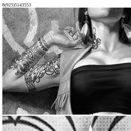
Skip
Facebook
X
Instagram
Pinterest
Vk
Tiktok
Telegram
YouTube
Email
Phone
8(925)5143553
to
content