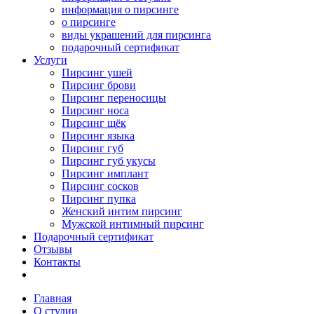
информация о пирсинге
о пирсинге
виды украшений для пирсинга
подарочный сертификат
Услуги
Пирсинг ушей
Пирсинг брови
Пирсинг переносицы
Пирсинг носа
Пирсинг щёк
Пирсинг языка
Пирсинг губ
Пирсинг губ укусы
Пирсинг имплант
Пирсинг сосков
Пирсинг пупка
Женский интим пирсинг
Мужской интимный пирсинг
Подарочный сертификат
Отзывы
Контакты
Главная
О студии