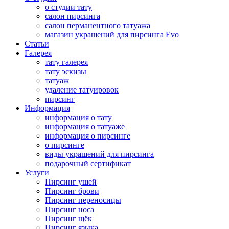
о студии тату
салон пирсинга
салон перманентного татуажа
магазин украшений для пирсинга Evo
Статьи
Галерея
тату галерея
тату эскизы
татуаж
удаление татуировок
пирсинг
Информация
информация о тату
информация о татуаже
информация о пирсинге
о пирсинге
виды украшений для пирсинга
подарочный сертификат
Услуги
Пирсинг ушей
Пирсинг брови
Пирсинг переносицы
Пирсинг носа
Пирсинг щёк
Пирсинг языка