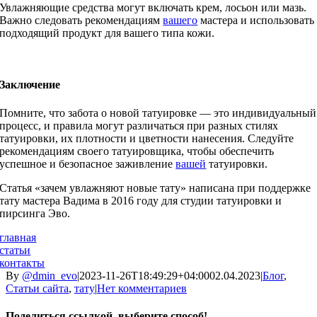
Увлажняющие средства могут включать крем, лосьон или мазь.
Важно следовать рекомендациям
вашего
мастера и использовать
подходящий продукт для вашего типа кожи.
Заключение
Помните, что забота о новой татуировке — это индивидуальный
процесс, и правила могут различаться при разных стилях
татуировки, их плотности и цветности нанесения. Следуйте
рекомендациям своего татуировщика, чтобы обеспечить
успешное и безопасное заживление
вашей
татуировки.
Статья «зачем увлажняют новые тату» написана при поддержке
тату мастера Вадима в 2016 году для студии татуировки и
пирсинга Эво.
главная
статьи
контакты
By
@dmin_evo
|
2023-11-26T18:49:29+04:00
02.04.2023
|
Блог
,
Статьи сайта
,
тату
|
Нет комментариев
Поделиться ссылкой, выберите способ!