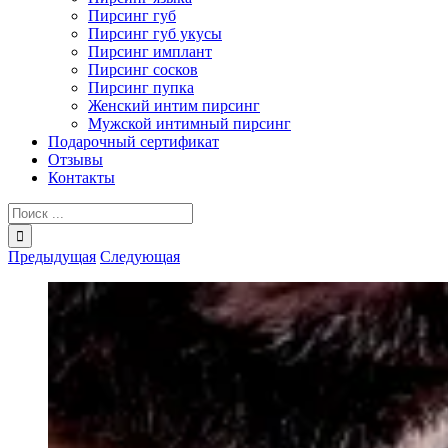
Пирсинг губ
Пирсинг губ укусы
Пирсинг имплант
Пирсинг сосков
Пирсинг пупка
Женский интим пирсинг
Мужской интимный пирсинг
Подарочный сертификат
Отзывы
Контакты
Результат
поиска:
Предыдущая
Следующая
View
Larger
Image