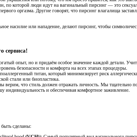
ин, по которой люди идут на вагинальный пирсинг — это сексуа
 первого оргазма. Другие говорят, что пирсинг влагалища застав
ьное насилие или нападение, делают пирсинг, чтобы символичес
о сервиса!
огатый опыт, но и придаём особое значение каждой детали. Уч
овень безопасности и комфорта на всех этапах процедуры.
оаллергенный титан, который минимизирует риск аллергически
ской стали или биопластика.
ы верим, что стиль должен отражать личность. Мы тщательно п
ашу индивидуальность и обеспечивая комфортное заживление.
 быть сделаны:
 clitoral hood
(VCH)
): Самый популярный вид вагинального пирс