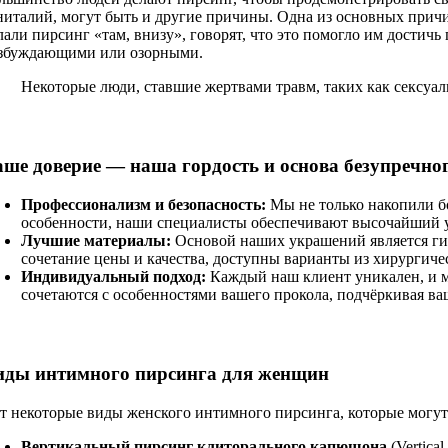
ниталий, могут быть и другие причины. Одна из основных прич
лали пирсинг «там, внизу», говорят, что это помогло им достичь
збуждающими или озорными.
Некоторые люди, ставшие жертвами травм, таких как сексуал
аше доверие — наша гордость и основа безупречног
Профессионализм и безопасность:
Мы не только накопили б
особенности, наши специалисты обеспечивают высочайший ур
Лучшие материалы:
Основой наших украшений является гип
сочетание цены и качества, доступны варианты из хирургиче
Индивидуальный подход:
Каждый наш клиент уникален, и м
сочетаются с особенностями вашего прокола, подчёркивая в
иды интимного пирсинга для женщин
т некоторые виды женского интимного пирсинга, которые могут
Вертикальный пирсинг клиторального капюшона
(Vertical