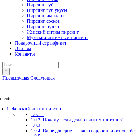
Пирсинг губ
Пирсинг губ укусы
Пирсинг имплант
Пирсинг сосков
Пирсинг пупка
Женский интим пирсинг
Мужской интимный пирсинг
Подарочный сертификат
Отзывы
Контакты
Результат
поиска:
Предыдущая
Следующая
ntents
1.
Женский интим пирсинг
1.0.1.
1.0.2.
Почему люди делают интим пирсинг?
1.0.3.
1.0.4.
Ваше доверие — наша гордость и основа без