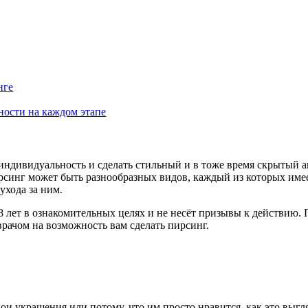
нге
ности на каждом этапе
ндивидуальность и сделать стильный и в тоже время скрытый а
рсинг может быть разнообразных видов, каждый из которых име
ухода за ним.
 лет в ознакомительных целях и не несёт призывы к действию. 
врачом на возможность вам сделать пирсинг.
и украшения или потому, что им просто нравится, как это выгля