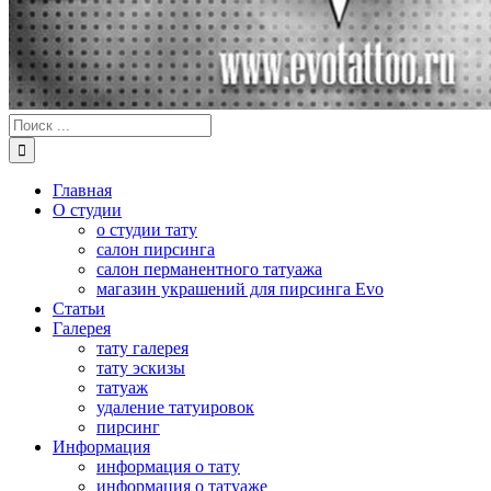
Результат
поиска:
Главная
О студии
о студии тату
салон пирсинга
салон перманентного татуажа
магазин украшений для пирсинга Evo
Статьи
Галерея
тату галерея
тату эскизы
татуаж
удаление татуировок
пирсинг
Информация
информация о тату
информация о татуаже