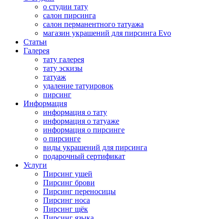
о студии тату
салон пирсинга
салон перманентного татуажа
магазин украшений для пирсинга Evo
Статьи
Галерея
тату галерея
тату эскизы
татуаж
удаление татуировок
пирсинг
Информация
информация о тату
информация о татуаже
информация о пирсинге
о пирсинге
виды украшений для пирсинга
подарочный сертификат
Услуги
Пирсинг ушей
Пирсинг брови
Пирсинг переносицы
Пирсинг носа
Пирсинг щёк
Пирсинг языка