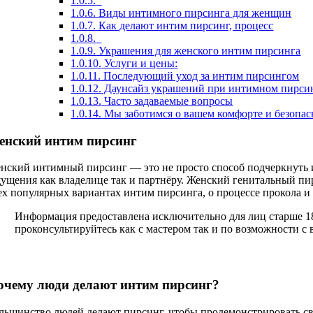
1.0.5.
1.0.6.
Виды интимного пирсинга для женщин
1.0.7.
Как делают интим пирсинг, процесс
1.0.8.
1.0.9.
Украшения для женского интим пирсинга
1.0.10.
Услуги и цены:
1.0.11.
Последующий уход за интим пирсингом
1.0.12.
Даунсайз украшений при интимном пирси
1.0.13.
Часто задаваемые вопросы
1.0.14.
Мы заботимся о вашем комфорте и безопас
енский интим пирсинг
нский интимный пирсинг — это не просто способ подчеркнуть и
ущения как владелице так и партнёру. Женский генитальный пи
ех популярных вариантах интим пирсинга, о процессе прокола и 
Информация предоставлена исключительно для лиц старше 18
проконсультируйтесь как с мастером так и по возможности с 
очему люди делают интим пирсинг?
льшинство людей делают пирсинг, чтобы продемонстрировать сво