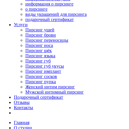
информация о пирсинге
о пирсинге
виды украшений для пирсинга
подарочный сертификат
Услуги
Пирсинг ушей
Пирсинг брови
Пирсинг переносицы
Пирсинг носа
Пирсинг щёк
Пирсинг языка
Пирсинг губ
Пирсинг губ укусы
Пирсинг имплант
Пирсинг сосков
Пирсинг пупка
Женский интим пирсинг
Мужской интимный пирсинг
Подарочный сертификат
Отзывы
Контакты
Главная
О студии