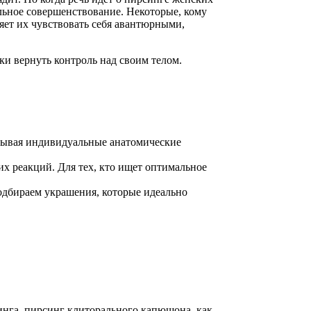
льное совершенствование. Некоторые, кому
ляет их чувствовать себя авантюрными,
ки вернуть контроль над своим телом.
итывая индивидуальные анатомические
х реакций. Для тех, кто ищет оптимальное
одбираем украшения, которые идеально
инга, пирсинг клиторального капюшона, как