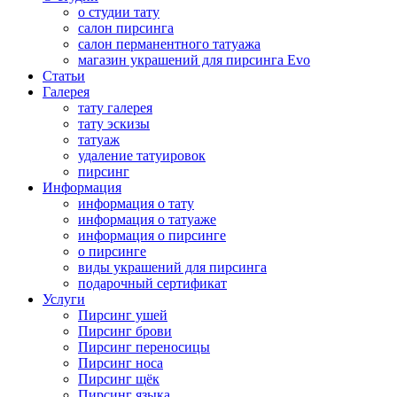
о студии тату
салон пирсинга
салон перманентного татуажа
магазин украшений для пирсинга Evo
Статьи
Галерея
тату галерея
тату эскизы
татуаж
удаление татуировок
пирсинг
Информация
информация о тату
информация о татуаже
информация о пирсинге
о пирсинге
виды украшений для пирсинга
подарочный сертификат
Услуги
Пирсинг ушей
Пирсинг брови
Пирсинг переносицы
Пирсинг носа
Пирсинг щёк
Пирсинг языка