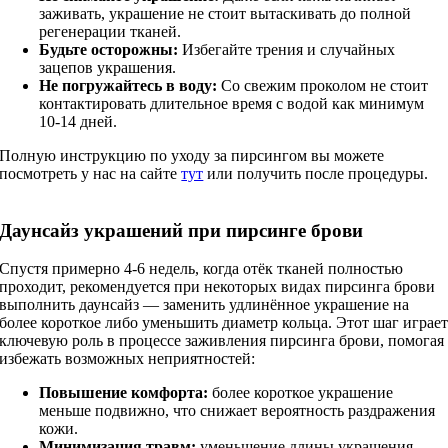
заживать, украшение не стоит вытаскивать до полной
регенерации тканей.
Будьте осторожны:
Избегайте трения и случайных
зацепов украшения.
Не погружайтесь в воду:
Со свежим проколом не стоит
контактировать длительное время с водой как минимум
10-14 дней.
Полную инструкцию по уходу за пирсингом вы можете
посмотреть у нас на сайте
тут
или получить после процедуры.
Даунсайз украшений при пирсинге брови
Спустя примерно 4-6 недель, когда отёк тканей полностью
проходит, рекомендуется при некоторых видах пирсинга брови
выполнить даунсайз — заменить удлинённое украшение на
более короткое либо уменьшить диаметр кольца. Этот шаг играе
ключевую роль в процессе заживления пирсинга брови, помогая
избежать возможных неприятностей:
Повышение комфорта:
более короткое украшение
меньше подвижно, что снижает вероятность раздражения
кожи.
Минимизация травм:
уменьшение длины украшения