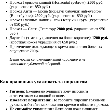
Прокол Горизонтальный (Horizontal eyebrow):
2500 руб.
(украшение от 850 руб.)
Прокол Анти — Бровь (поцелуй бабочки) anti-eyebrow
(Butterfly kiss):
2500 руб.
(украшение от 850 руб.)
Прокол Гусиные Лапки (Crows feet):
2800 руб.
(украшение
от 950 руб.)
Прокол — Слеза (Teardrop):
2800 руб.
(украшение от 950
руб.)
Даунсайз (замена украшения на более короткое):
1200 руб.
(короткая ножка украшения от 650 руб.)
Применение охлаждающего крема для снятия болевых
ощущений:
700р.
Цены носят ознакомительный характер и не
являются публичной офертой.
Как правильно ухаживать за пирсингом
Гигиена:
Ежедневно очищайте зону пирсинга
антисептиком на водной основе.
Избегайте воздействия:
Не трогайте пирсинг грязными
руками, избегайте макияжа или кремов в области прокола.
Не снимайте украшение:
Даже если кожа начинает