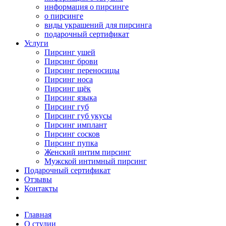
информация о пирсинге
о пирсинге
виды украшений для пирсинга
подарочный сертификат
Услуги
Пирсинг ушей
Пирсинг брови
Пирсинг переносицы
Пирсинг носа
Пирсинг щёк
Пирсинг языка
Пирсинг губ
Пирсинг губ укусы
Пирсинг имплант
Пирсинг сосков
Пирсинг пупка
Женский интим пирсинг
Мужской интимный пирсинг
Подарочный сертификат
Отзывы
Контакты
Главная
О студии