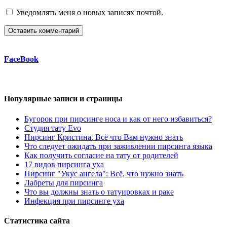
Уведомлять меня о новых записях почтой.
FaceBook
Популярные записи и страницы
Бугорок при пирсинге носа и как от него избавиться?
Студия тату Evo
Пирсинг Кристина. Всё что Вам нужно знать
Что следует ожидать при заживлении пирсинга языка
Как получить согласие на тату от родителей
17 видов пирсинга уха
Пирсинг "Укус ангела": Всё, что нужно знать
Лабреты для пирcинга
Что вы должны знать о татуировках и раке
Инфекция при пирсинге уха
Статистика сайта