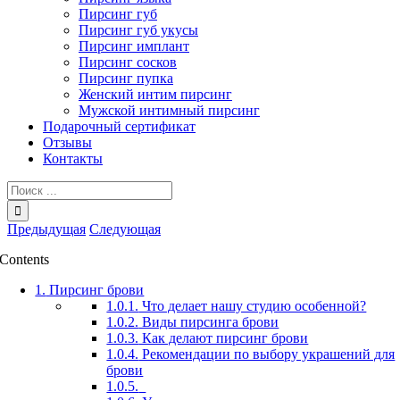
Пирсинг губ
Пирсинг губ укусы
Пирсинг имплант
Пирсинг сосков
Пирсинг пупка
Женский интим пирсинг
Мужской интимный пирсинг
Подарочный сертификат
Отзывы
Контакты
Результат
поиска:
Предыдущая
Следующая
Contents
1.
Пирсинг брови
1.0.1.
Что делает нашу студию особенной?
1.0.2.
Виды пирсинга брови
1.0.3.
Как делают пирсинг брови
1.0.4.
Рекомендации по выбору украшений для
брови
1.0.5.