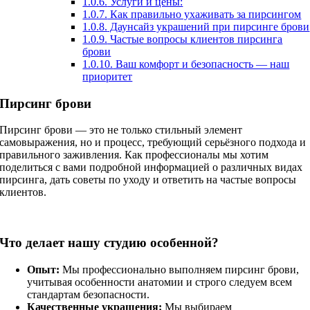
1.0.6.
Услуги и цены:
1.0.7.
Как правильно ухаживать за пирсингом
1.0.8.
Даунсайз украшений при пирсинге брови
1.0.9.
Частые вопросы клиентов пирсинга
брови
1.0.10.
Ваш комфорт и безопасность — наш
приоритет
Пирсинг брови
Пирсинг брови — это не только стильный элемент
самовыражения, но и процесс, требующий серьёзного подхода и
правильного заживления. Как профессионалы мы хотим
поделиться с вами подробной информацией о различных видах
пирсинга, дать советы по уходу и ответить на частые вопросы
клиентов.
Что делает нашу студию особенной?
Опыт:
Мы профессионально выполняем пирсинг брови,
учитывая особенности анатомии и строго следуем всем
стандартам безопасности.
Качественные украшения:
Мы выбираем