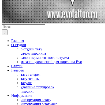
Результат
поиска:
Главная
О студии
о студии тату
салон пирсинга
салон перманентного татуажа
магазин украшений для пирсинга Evo
Статьи
Галерея
тату галерея
тату эскизы
татуаж
удаление татуировок
пирсинг
Информация
информация о тату
информация о татуаже