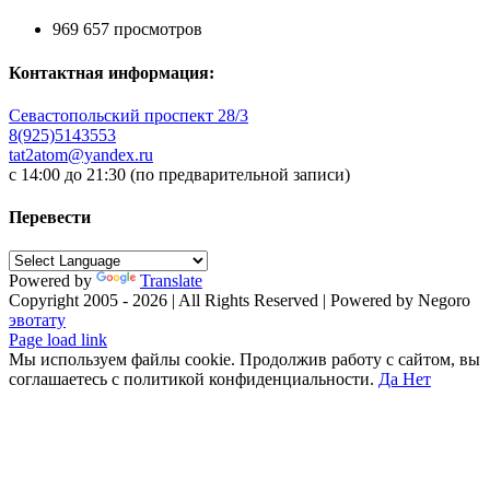
969 657 просмотров
Контактная информация:
Севастопольский проспект 28/3
8(925)5143553
tat2atom@yandex.ru
с 14:00 до 21:30 (по предварительной записи)
Перевести
Powered by
Translate
Copyright 2005 - 2026 | All Rights Reserved | Powered by Negoro
эвотату
Facebook
X
Instagram
Pinterest
Vk
Tiktok
Telegram
YouTube
Email
Phone
Page load link
Мы используем файлы cookie. Продолжив работу с сайтом, вы
соглашаетесь с политикой конфиденциальности.
Да
Нет
Go
to
Top