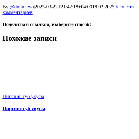
By
@dmin_evo
|
2025-03-22T21:42:18+04:00
18.03.2025
|
Блог
|
Нет
комментариев
Поделиться ссылкой, выберите способ!
Facebook
X
Reddit
LinkedIn
WhatsApp
Telegram
Tumblr
Pinterest
Vk
Email
Похожие записи
Пирсинг губ укусы
Пирсинг губ укусы