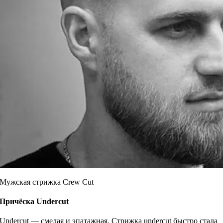
Мужская стрижка Crew Cut
Причёска
Undercut
Undercut — смелая и эпатажная. Стрижка undercut быстро стала