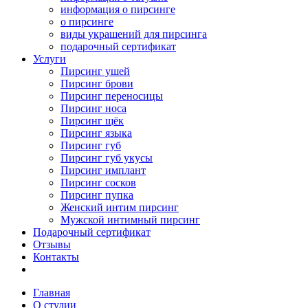
информация о пирсинге
о пирсинге
виды украшений для пирсинга
подарочный сертификат
Услуги
Пирсинг ушей
Пирсинг брови
Пирсинг переносицы
Пирсинг носа
Пирсинг щёк
Пирсинг языка
Пирсинг губ
Пирсинг губ укусы
Пирсинг имплант
Пирсинг сосков
Пирсинг пупка
Женский интим пирсинг
Мужской интимный пирсинг
Подарочный сертификат
Отзывы
Контакты
Главная
О студии