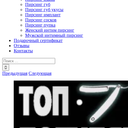
Пирсинг губ
Пирсинг губ укусы
Пирсинг имплант
Пирсинг сосков
Пирсинг пупка
Женский интим пирсинг
Мужской интимный пирсинг
Подарочный сертификат
Отзывы
Контакты
Результат
поиска:
Предыдущая
Следующая
View
Larger
Image