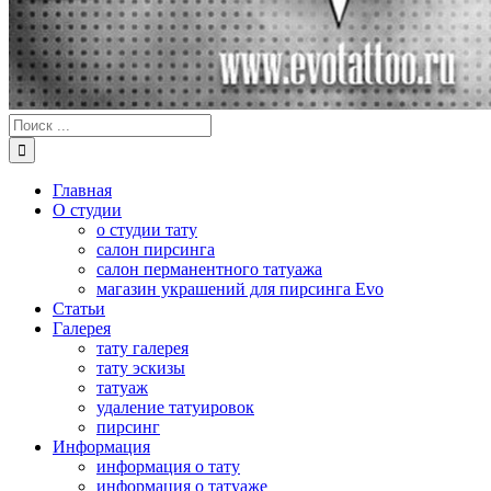
Результат
поиска:
Главная
О студии
о студии тату
салон пирсинга
салон перманентного татуажа
магазин украшений для пирсинга Evo
Статьи
Галерея
тату галерея
тату эскизы
татуаж
удаление татуировок
пирсинг
Информация
информация о тату
информация о татуаже