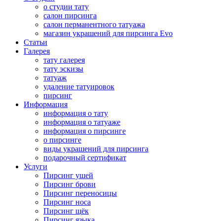
о студии тату
салон пирсинга
салон перманентного татуажа
магазин украшений для пирсинга Evo
Статьи
Галерея
тату галерея
тату эскизы
татуаж
удаление татуировок
пирсинг
Информация
информация о тату
информация о татуаже
информация о пирсинге
о пирсинге
виды украшений для пирсинга
подарочный сертификат
Услуги
Пирсинг ушей
Пирсинг брови
Пирсинг переносицы
Пирсинг носа
Пирсинг щёк
Пирсинг языка