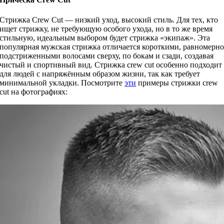
Стрижка Crew Cut — низкий уход, высокий стиль. Для тех, кто
ищет стрижку, не требующую особого ухода, но в то же время
стильную, идеальным выбором будет стрижка «экипаж». Эта
популярная мужская стрижка отличается короткими, равномерн
подстриженными волосами сверху, по бокам и сзади, создавая
чистый и спортивный вид. Стрижка crew cut особенно подходит
для людей с напряжённым образом жизни, так как требует
минимальной укладки. Посмотрите
эти
примеры стрижки crew
cut на фотографиях: