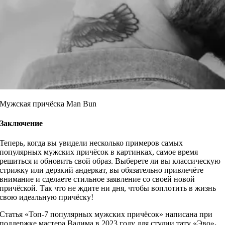
Мужская причёска Man Bun
Заключение
Теперь, когда вы увидели несколько примеров самых
популярных мужских причёсок в картинках, самое время
решиться и обновить свой образ. Выберете ли вы классическую
стрижку или дерзкий андеркат, вы обязательно привлечёте
внимание и сделаете стильное заявление со своей новой
причёской. Так что не ждите ни дня, чтобы воплотить в жизнь
свою идеальную причёску!
Статья «Топ-7 популярных мужских причёсок» написана при
поддержке мастера Вадима в 2023 году для студии тату «Эво»
.