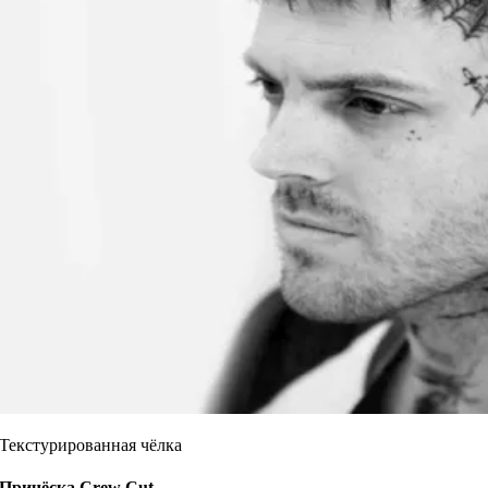
Текстурированная чёлка
Причёска
Crew Cut