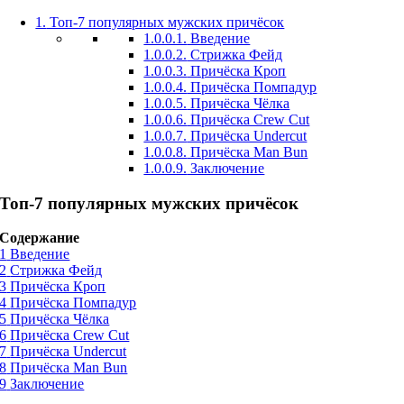
1.
Топ-7 популярных мужских причёсок
1.0.0.1.
Введение
1.0.0.2.
Стрижка Фейд
1.0.0.3.
Причёска Кроп
1.0.0.4.
Причёска Помпадур
1.0.0.5.
Причёска Чёлка
1.0.0.6.
Причёска Crew Cut
1.0.0.7.
Причёска Undercut
1.0.0.8.
Причёска Man Bun
1.0.0.9.
Заключение
Топ-7 популярных мужских причёсок
Содержание
1
Введение
2
Стрижка Фейд
3
Причёска Кроп
4
Причёска Помпадур
5
Причёска Чёлка
6
Причёска Crew Cut
7
Причёска Undercut
8
Причёска Man Bun
9
Заключение