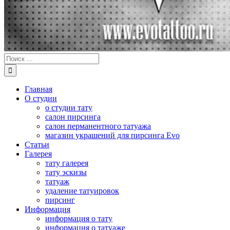
Результат
поиска:
Главная
О студии
о студии тату
салон пирсинга
салон перманентного татуажа
магазин украшений для пирсинга Evo
Статьи
Галерея
тату галерея
тату эскизы
татуаж
удаление татуировок
пирсинг
Информация
информация о тату
информация о татуаже