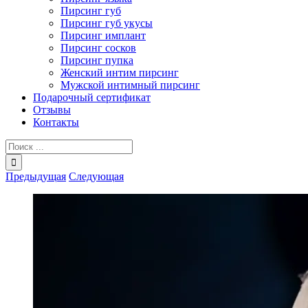
Пирсинг губ
Пирсинг губ укусы
Пирсинг имплант
Пирсинг сосков
Пирсинг пупка
Женский интим пирсинг
Мужской интимный пирсинг
Подарочный сертификат
Отзывы
Контакты
Результат
поиска:
Предыдущая
Следующая
View
Larger
Image