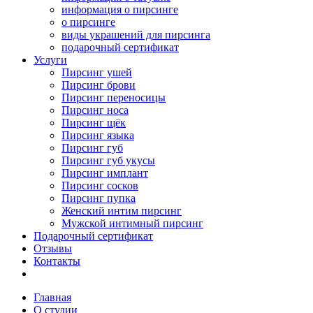
информация о пирсинге
о пирсинге
виды украшений для пирсинга
подарочный сертификат
Услуги
Пирсинг ушей
Пирсинг брови
Пирсинг переносицы
Пирсинг носа
Пирсинг щёк
Пирсинг языка
Пирсинг губ
Пирсинг губ укусы
Пирсинг имплант
Пирсинг сосков
Пирсинг пупка
Женский интим пирсинг
Мужской интимный пирсинг
Подарочный сертификат
Отзывы
Контакты
Главная
О студии