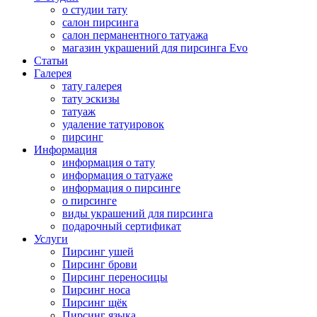
о студии тату
салон пирсинга
салон перманентного татуажа
магазин украшений для пирсинга Evo
Статьи
Галерея
тату галерея
тату эскизы
татуаж
удаление татуировок
пирсинг
Информация
информация о тату
информация о татуаже
информация о пирсинге
о пирсинге
виды украшений для пирсинга
подарочный сертификат
Услуги
Пирсинг ушей
Пирсинг брови
Пирсинг переносицы
Пирсинг носа
Пирсинг щёк
Пирсинг языка