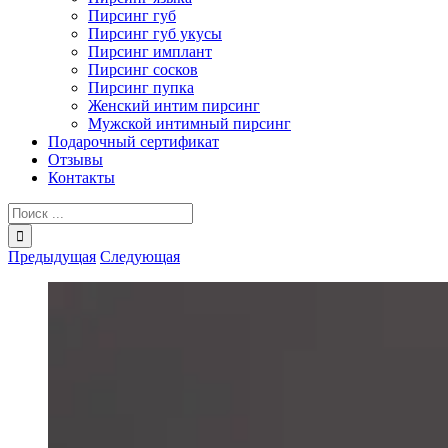
Пирсинг губ
Пирсинг губ укусы
Пирсинг имплант
Пирсинг сосков
Пирсинг пупка
Женский интим пирсинг
Мужской интимный пирсинг
Подарочный сертификат
Отзывы
Контакты
Результат
поиска:
Предыдущая
Следующая
View
Larger
Image