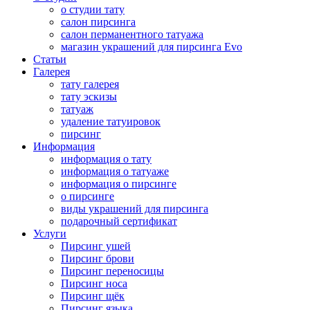
о студии тату
салон пирсинга
салон перманентного татуажа
магазин украшений для пирсинга Evo
Статьи
Галерея
тату галерея
тату эскизы
татуаж
удаление татуировок
пирсинг
Информация
информация о тату
информация о татуаже
информация о пирсинге
о пирсинге
виды украшений для пирсинга
подарочный сертификат
Услуги
Пирсинг ушей
Пирсинг брови
Пирсинг переносицы
Пирсинг носа
Пирсинг щёк
Пирсинг языка