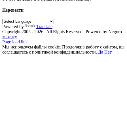
Перевести
Powered by
Translate
Copyright 2005 - 2026 | All Rights Reserved | Powered by Negoro
эвотату
Facebook
X
Instagram
Pinterest
Vk
Tiktok
Telegram
YouTube
Email
Phone
Page load link
Мы используем файлы cookie. Продолжив работу с сайтом, вы
соглашаетесь с политикой конфиденциальности.
Да
Нет
Go
to
Top