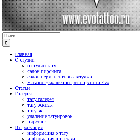
Результат
поиска:
Главная
О студии
о студии тату
салон пирсинга
салон перманентного татуажа
магазин украшений для пирсинга Evo
Статьи
Галерея
тату галерея
тату эскизы
татуаж
удаление татуировок
пирсинг
Информация
информация о тату
информация о татуаже