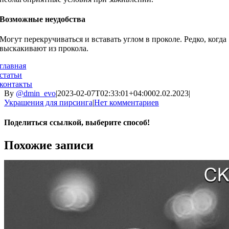
Возможные неудобства
Могут перекручиваться и вставать углом в проколе. Редко, когда
выскакивают из прокола.
главная
статьи
контакты
By
@dmin_evo
|
2023-02-07T02:33:01+04:00
02.02.2023
|
Украшения для пирсинга
|
Нет комментариев
Поделиться ссылкой, выберите способ!
Facebook
X
Reddit
LinkedIn
WhatsApp
Telegram
Tumblr
Pinterest
Vk
Email
Похожие записи