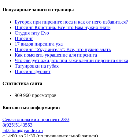
Популярные записи и страницы
Бугорок при пирсинге носа и как от него избавиться?
Пирсинг Кристина. Всё что Вам нужно знать
Студия тату Evo
Пирсинг
17 видов пирсинга уха
Пирсинг "Укус ангела": Всё, что нужно знать
Как поменять украшение для пирсинга
Что следует ожидать при заживлении пирсинга языка
Татуировки на губах
Пирсинг фуршет
Статистика сайта
969 960 просмотров
Контактная информация:
Севастопольский проспект 28/3
8(925)5143553
tat2atom@yandex.ru
с 14:00 до 21:30 (по предварительной записи)