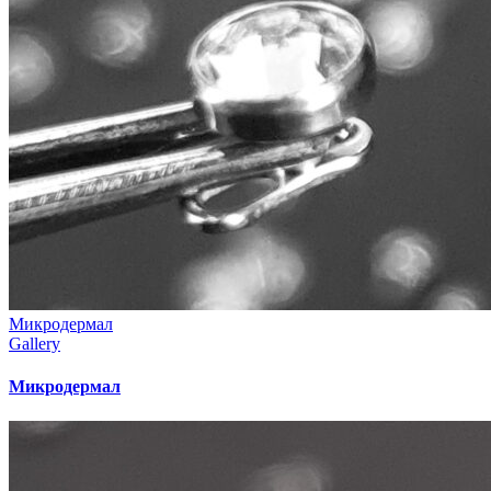
Микродермал
Gallery
Микродермал