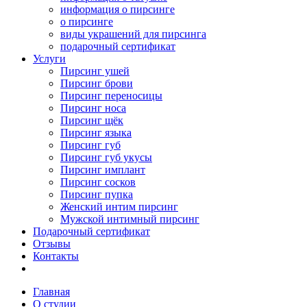
информация о пирсинге
о пирсинге
виды украшений для пирсинга
подарочный сертификат
Услуги
Пирсинг ушей
Пирсинг брови
Пирсинг переносицы
Пирсинг носа
Пирсинг щёк
Пирсинг языка
Пирсинг губ
Пирсинг губ укусы
Пирсинг имплант
Пирсинг сосков
Пирсинг пупка
Женский интим пирсинг
Мужской интимный пирсинг
Подарочный сертификат
Отзывы
Контакты
Главная
О студии