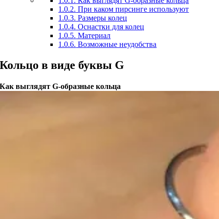
1.0.1.
Как выглядят G-образные кольца
1.0.2.
При каком пирсинге используют
1.0.3.
Размеры колец
1.0.4.
Оснастки для колец
1.0.5.
Материал
1.0.6.
Возможные неудобства
Кольцо в виде буквы G
Как выглядят G-образные кольца