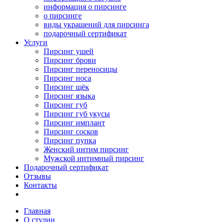
информация о пирсинге
о пирсинге
виды украшений для пирсинга
подарочный сертификат
Услуги
Пирсинг ушей
Пирсинг брови
Пирсинг переносицы
Пирсинг носа
Пирсинг щёк
Пирсинг языка
Пирсинг губ
Пирсинг губ укусы
Пирсинг имплант
Пирсинг сосков
Пирсинг пупка
Женский интим пирсинг
Мужской интимный пирсинг
Подарочный сертификат
Отзывы
Контакты
Главная
О студии