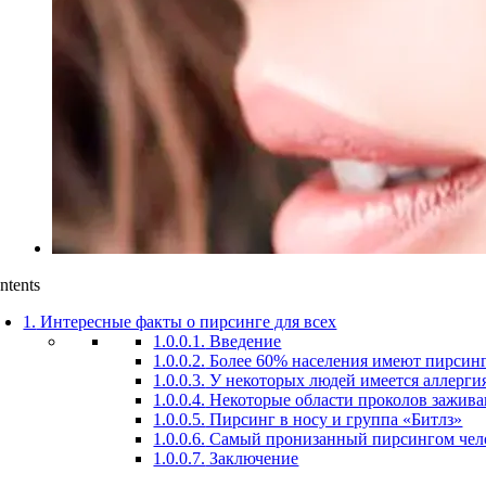
ntents
1.
Интересные факты о пирсинге для всех
1.0.0.1.
Введение
1.0.0.2.
Более 60% населения имеют пирсин
1.0.0.3.
У некоторых людей имеется аллерги
1.0.0.4.
Некоторые области проколов зажива
1.0.0.5.
Пирсинг в носу и группа «Битлз»
1.0.0.6.
Самый пронизанный пирсингом чело
1.0.0.7.
Заключение