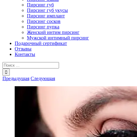
Пирсинг губ
Пирсинг губ укусы
Пирсинг имплант
Пирсинг сосков
Пирсинг пупка
Женский интим пирсинг
Мужской интимный пирсинг
Подарочный сертификат
Отзывы
Контакты
Результат
поиска:
Предыдущая
Следующая
View
Larger
Image