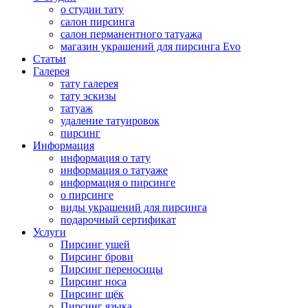
о студии тату
салон пирсинга
салон перманентного татуажа
магазин украшений для пирсинга Evo
Статьи
Галерея
тату галерея
тату эскизы
татуаж
удаление татуировок
пирсинг
Информация
информация о тату
информация о татуаже
информация о пирсинге
о пирсинге
виды украшений для пирсинга
подарочный сертификат
Услуги
Пирсинг ушей
Пирсинг брови
Пирсинг переносицы
Пирсинг носа
Пирсинг щёк
Пирсинг языка