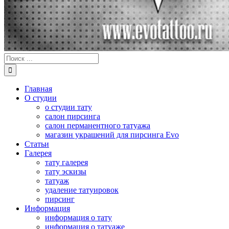
Результат
поиска:
Главная
О студии
о студии тату
салон пирсинга
салон перманентного татуажа
магазин украшений для пирсинга Evo
Статьи
Галерея
тату галерея
тату эскизы
татуаж
удаление татуировок
пирсинг
Информация
информация о тату
информация о татуаже