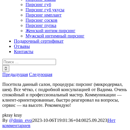
Пирсинг губ
Пирсинг губ укусы
Пирсинг имплант
Пирсинг сосков
Пирсинг пупка
Женский интим пирсинг
Мужской интимный пирсинг
Подарочный сертификат
Отзывы
Контакты
Результат
поиска:
Предыдущая
Следующая
Посетила данный салон, процедура: пирсинг (микродермал,
шея). Все чётко, с подробной консультацией от Вадима. Очень
спокойный и профессиональный мастер. Коммуникации —
клиент-ориентированные, быстро реагировал на вопросы,
сервис — на высоте. Рекомендую!
pkray kray
By
@dmin_evo
|
2023-10-06T19:01:36+04:00
25.09.2023
|
Нет
комментариев