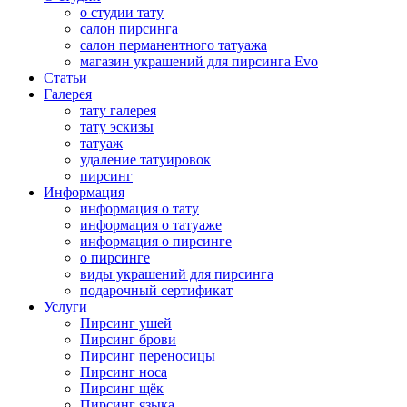
о студии тату
салон пирсинга
салон перманентного татуажа
магазин украшений для пирсинга Evo
Статьи
Галерея
тату галерея
тату эскизы
татуаж
удаление татуировок
пирсинг
Информация
информация о тату
информация о татуаже
информация о пирсинге
о пирсинге
виды украшений для пирсинга
подарочный сертификат
Услуги
Пирсинг ушей
Пирсинг брови
Пирсинг переносицы
Пирсинг носа
Пирсинг щёк
Пирсинг языка