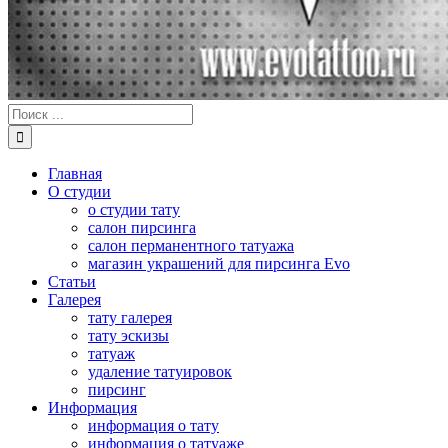
Результат
поиска:
Главная
О студии
о студии тату
салон пирсинга
салон перманентного татуажа
магазин украшений для пирсинга Evo
Статьи
Галерея
тату галерея
тату эскизы
татуаж
удаление татуировок
пирсинг
Информация
информация о тату
информация о татуаже