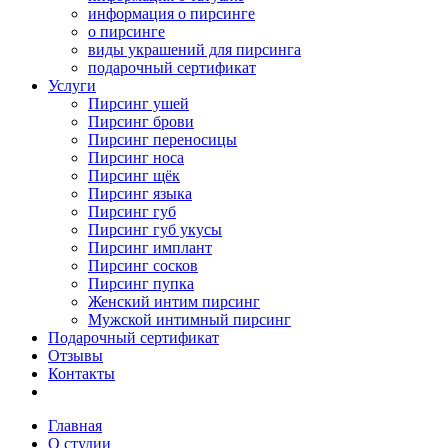
информация о пирсинге
о пирсинге
виды украшений для пирсинга
подарочный сертификат
Услуги
Пирсинг ушей
Пирсинг брови
Пирсинг переносицы
Пирсинг носа
Пирсинг щёк
Пирсинг языка
Пирсинг губ
Пирсинг губ укусы
Пирсинг имплант
Пирсинг сосков
Пирсинг пупка
Женский интим пирсинг
Мужской интимный пирсинг
Подарочный сертификат
Отзывы
Контакты
Главная
О студии