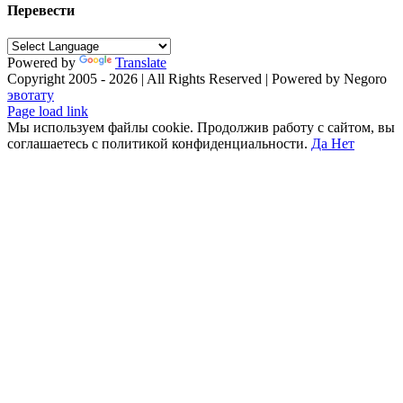
Перевести
Powered by
Translate
Copyright 2005 - 2026 | All Rights Reserved | Powered by Negoro
эвотату
Facebook
X
Instagram
Pinterest
Vk
Tiktok
Telegram
YouTube
Email
Phone
Page load link
Мы используем файлы cookie. Продолжив работу с сайтом, вы
соглашаетесь с политикой конфиденциальности.
Да
Нет
Go
to
Top