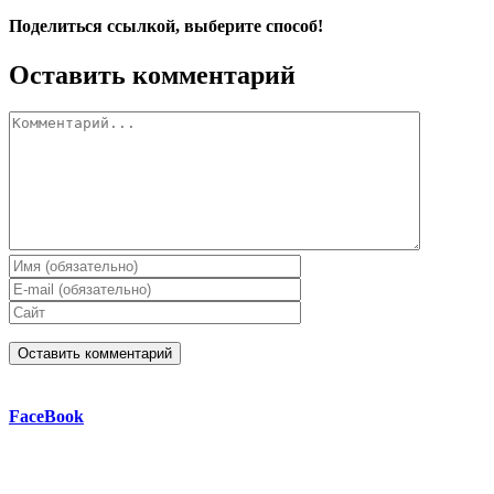
Поделиться ссылкой, выберите способ!
Facebook
X
Reddit
LinkedIn
WhatsApp
Telegram
Tumblr
Pinterest
Vk
Email
Оставить комментарий
Комментарий
FaceBook