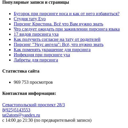
Популярные записи и страницы
Бугорок при пирсинге носа и как от него избавиться?
Студия тату Evo
Пирсинг Кристина. Всё что Вам нужно знать
Что следует ожидать при заживлении пирсинга языка
17 видов пирсинга уха
Как получить согласие на тату от родителей
Пирсинг "Укус ангела": Всё, что нужно знать
Как поменять украшение для пирсинга
Инфекция при пирсинге уха
Лабреты для пирcинга
Статистика сайта
969 753 просмотров
Контактная информация:
Севастопольский проспект 28/3
8(925)5143553
tat2atom@yandex.ru
с 14:00 до 21:30 (по предварительной записи)