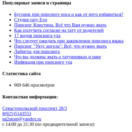
Популярные записи и страницы
Бугорок при пирсинге носа и как от него избавиться?
Студия тату Evo
Пирсинг Кристина. Всё что Вам нужно знать
Как получить согласие на тату от родителей
17 видов пирсинга уха
Что следует ожидать при заживлении пирсинга языка
Пирсинг "Укус ангела": Всё, что нужно знать
Лабреты для пирcинга
Что вы должны знать о татуировках и раке
Инфекция при пирсинге уха
Статистика сайта
969 646 просмотров
Контактная информация:
Севастопольский проспект 28/3
8(925)5143553
tat2atom@yandex.ru
с 14:00 до 21:30 (по предварительной записи)