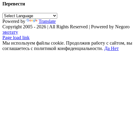
Перевести
Powered by
Translate
Copyright 2005 - 2026 | All Rights Reserved | Powered by Negoro
эвотату
Facebook
X
Instagram
Pinterest
Vk
Tiktok
Telegram
YouTube
Email
Phone
Page load link
Мы используем файлы cookie. Продолжив работу с сайтом, вы
соглашаетесь с политикой конфиденциальности.
Да
Нет
Go
to
Top