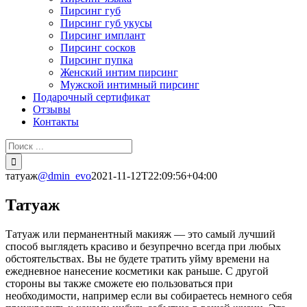
Пирсинг губ
Пирсинг губ укусы
Пирсинг имплант
Пирсинг сосков
Пирсинг пупка
Женский интим пирсинг
Мужской интимный пирсинг
Подарочный сертификат
Отзывы
Контакты
Результат
поиска:
татуаж
@dmin_evo
2021-11-12T22:09:56+04:00
Татуаж
Татуаж или перманентный макияж — это самый лучший
способ выглядеть красиво и безупречно всегда при любых
обстоятельствах. Вы не будете тратить уйму времени на
ежедневное нанесение косметики как раньше. С другой
стороны вы также сможете ею пользоваться при
необходимости, например если вы собираетесь немного себя