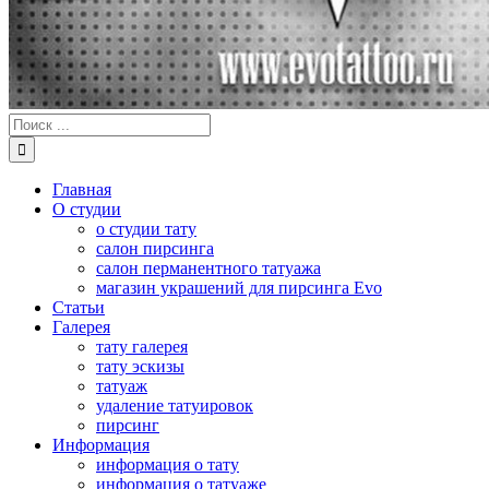
Результат
поиска:
Главная
О студии
о студии тату
салон пирсинга
салон перманентного татуажа
магазин украшений для пирсинга Evo
Статьи
Галерея
тату галерея
тату эскизы
татуаж
удаление татуировок
пирсинг
Информация
информация о тату
информация о татуаже