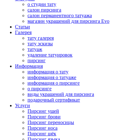
о студии тату
салон пирсинга
салон перманентного татуажа
магазин украшений для пирсинга Evo
Статьи
Галерея
тату галерея
тату эскизы
татуаж
удаление татуировок
пирсинг
Информация
информация о тату
информация о татуаже
информация о пирсинге
о пирсинге
виды украшений для пирсинга
подарочный сертификат
Услуги
Пирсинг ушей
Пирсинг брови
Пирсинг переносицы
Пирсинг носа
Пирсинг щёк
Пирсинг языка