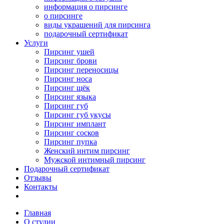
информация о пирсинге
о пирсинге
виды украшений для пирсинга
подарочный сертификат
Услуги
Пирсинг ушей
Пирсинг брови
Пирсинг переносицы
Пирсинг носа
Пирсинг щёк
Пирсинг языка
Пирсинг губ
Пирсинг губ укусы
Пирсинг имплант
Пирсинг сосков
Пирсинг пупка
Женский интим пирсинг
Мужской интимный пирсинг
Подарочный сертификат
Отзывы
Контакты
Главная
О студии