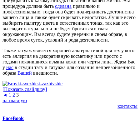
приукрасить к какому-нибудь событию в вашей жизни. Эта
процедура должна быть
сделана
правильно и
профессионально, тогда она будет подчеркивать достоинства
вашего лица и также будет скрывать недостатки. Лучше всего
выбирать палитру цвета в естественных тонах, так как это
выглядит натурально и не будет бросаться в глаза
окружающим. Вы всегда будете уверены в своем образе, в
любое время суток, условий и рода деятельности.
Также татуаж является хорошей альтернативой для тех у кого
есть аллергия на декоративную косметику или просто с
годами появившиеся изъяны кожи или черты лица. Ждем Вас
у
нас
в студии тату и татуажа для создания непревзойденного
образа
Вашей
внешности.
[Показать слайдшоу]
◄
1
2
3
на главную
контакты
FaceBook