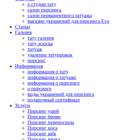
о студии тату
салон пирсинга
салон перманентного татуажа
магазин украшений для пирсинга Evo
Статьи
Галерея
тату галерея
тату эскизы
татуаж
удаление татуировок
пирсинг
Информация
информация о тату
информация о татуаже
информация о пирсинге
о пирсинге
виды украшений для пирсинга
подарочный сертификат
Услуги
Пирсинг ушей
Пирсинг брови
Пирсинг переносицы
Пирсинг носа
Пирсинг щёк
Пирсинг языка