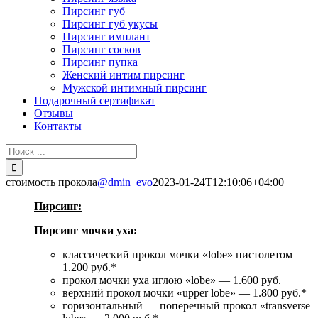
Пирсинг губ
Пирсинг губ укусы
Пирсинг имплант
Пирсинг сосков
Пирсинг пупка
Женский интим пирсинг
Мужской интимный пирсинг
Подарочный сертификат
Отзывы
Контакты
Результат
поиска:
стоимость прокола
@dmin_evo
2023-01-24T12:10:06+04:00
Пирсинг:
Пирсинг мочки уха:
классический прокол мочки «lobe» пистолетом —
1.200 руб.*
прокол мочки уха иглою «lobe» — 1.600 руб.
верхний прокол мочки «upper lobe» — 1.800 руб.*
горизонтальный — поперечный прокол «transverse