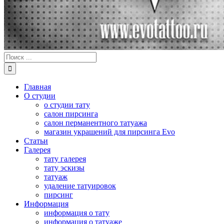
Результат
поиска:
Главная
О студии
о студии тату
салон пирсинга
салон перманентного татуажа
магазин украшений для пирсинга Evo
Статьи
Галерея
тату галерея
тату эскизы
татуаж
удаление татуировок
пирсинг
Информация
информация о тату
информация о татуаже