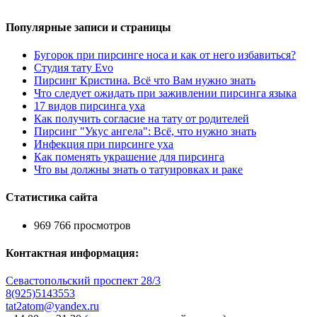
Популярные записи и страницы
Бугорок при пирсинге носа и как от него избавиться?
Студия тату Evo
Пирсинг Кристина. Всё что Вам нужно знать
Что следует ожидать при заживлении пирсинга языка
17 видов пирсинга уха
Как получить согласие на тату от родителей
Пирсинг "Укус ангела": Всё, что нужно знать
Инфекция при пирсинге уха
Как поменять украшение для пирсинга
Что вы должны знать о татуировках и раке
Статистика сайта
969 766 просмотров
Контактная информация:
Севастопольский проспект 28/3
8(925)5143553
tat2atom@yandex.ru