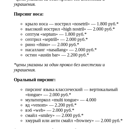
украшения.
Пирсинг носа:
крыло носа — нострил «nosetril» — 1.800 руб.*
высокий нострил «high nostril» — 2.000 руб.*
септум «septum» — 1.800 руб.*
септрил «septrill» — 2.000 руб.*
рино «rhino» — 2.000 руб.*
насалланг «nasallang» — 2.000 руб.*
остин «austin bar» — 2.200 руб.*
*цены указаны за один прокол без анестезии и
украшения.
Оральный пирсинг:
пирсинг языка классический — вертикальный
«tongue» — 2.000 руб.*
мультипркол «multi tongue» — 4.000
яд «venom» — 2.200 руб.*
вэб «web» — 2.000 руб.*
смайл «smiley» — 2.000 руб.*
хмурый или анти смайл «frowney» — 2.000 руб.*