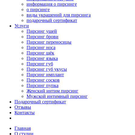
информация о пирсинге
о пирсинге
виды украшений для пирсинга
подарочный сертификат
Услуги
Пирсинг ушей
Пирсинг брови
Пирсинг переносицы
Пирсинг носа
Пирсинг щёк
Пирсинг языка
Пирсинг губ
Пирсинг губ укусы
Пирсинг имплант
Пирсинг сосков
Пирсинг пупка
Женский интим пирсинг
Мужской интимный пирсинг
Подарочный сертификат
Отзывы
Контакты
Главная
О студии