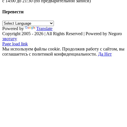
с 14:00 до 21:30 (по предварительной записи)
Перевести
Powered by
Translate
Copyright 2005 - 2026 | All Rights Reserved | Powered by Negoro
эвотату
Facebook
X
Instagram
Pinterest
Vk
Tiktok
Telegram
YouTube
Email
Phone
Page load link
Мы используем файлы cookie. Продолжив работу с сайтом, вы
соглашаетесь с политикой конфиденциальности.
Да
Нет
Go
to
Top